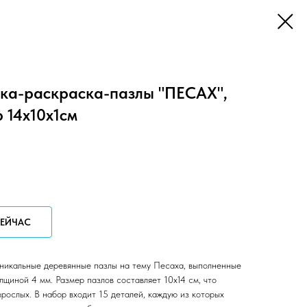
ка-раскраска-пазлы "ПЕСАХ",
 14х10х1см
СЕЙЧАС
никальные деревянные пазлы на тему Песаха, выполненные
щиной 4 мм. Размер пазлов составляет 10х14 см, что
зрослых. В набор входит 15 деталей, каждую из которых