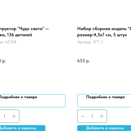
труктор "Чудо света" —
Набор сборная модель "
ка, 136 деталей
размер:4,5х7 см, 5 штук
ул:
60324
Артикул:
ЗГТ-3
0
р.
655
р.
Подробнее о товаре
Подробнее о товаре
Добавить в карзину
Добавить в карзину