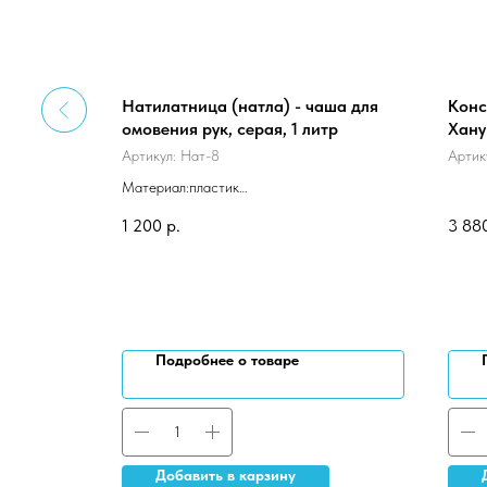
KIDS", 20
Натилатница (натла) - чаша для
Конс
ажениями
омовения рук, серая, 1 литр
Хану
Артикул:
Нат-8
Артик
Материал:пластик
Размер натлы: 15×15×12
1 200
р.
3 88
Объем 1 литр
Подробнее о товаре
Добавить в карзину