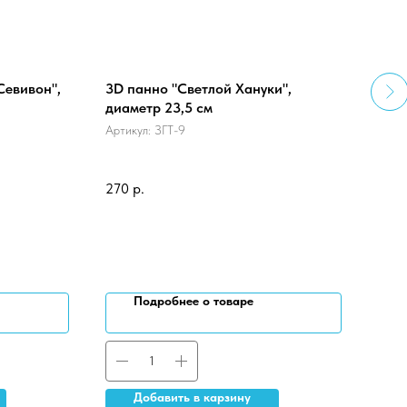
Севивон",
3D панно "Светлой Хануки",
Карт
диаметр 23,5 см
асс
Артикул:
ЗГТ-9
Арти
Карт
карт
270
р.
40
р
Выбр
Подробнее о товаре
Добавить в карзину