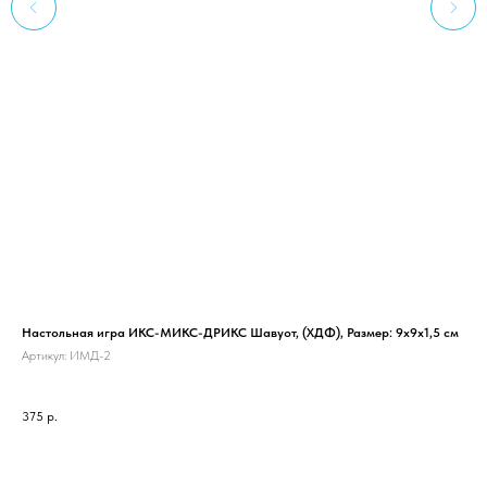
Настольная игра ИКС-МИКС-ДРИКС Шавуот, (ХДФ), Размер: 9х9х1,5 см
Кло
Артикул:
ИМД-2
Арт
375
р.
55