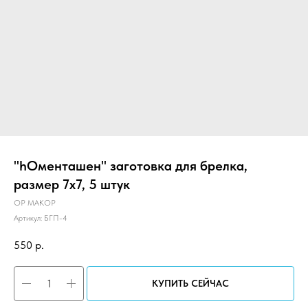
"hОменташен" заготовка для брелка,
размер 7х7, 5 штук
ОР МАКОР
Артикул:
БГП-4
550
р.
КУПИТЬ СЕЙЧАС