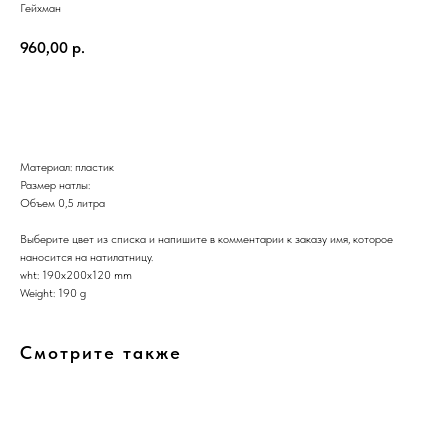
Гейхман
960,00
р.
КУПИТЬ СЕЙЧАС
Материал: пластик
Размер натлы:
Объем 0,5 литра
Выберите цвет из списка и напишите в комментарии к заказу имя, которое
наносится на натилатницу.
wht: 190x200x120 mm
Weight: 190 g
Смотрите также